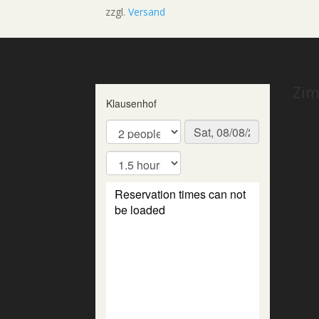
zzgl.
Versand
Zim