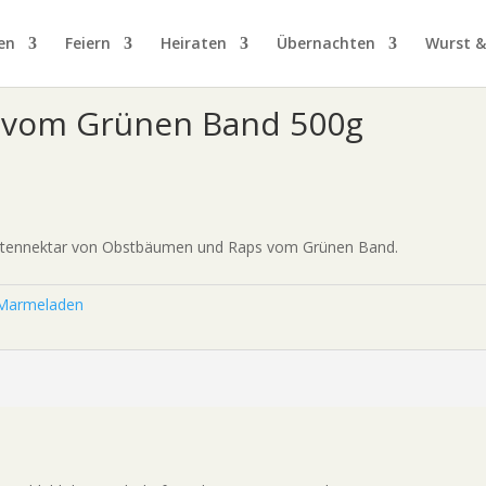
Gutscheine
|
Hofladen
|
Tickets
en
Feiern
Heiraten
Übernachten
Wurst 
g vom Grünen Band 500g
lütennektar von Obstbäumen und Raps vom Grünen Band.
 Marmeladen