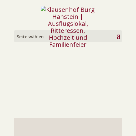
WILLKOMMEN
Ehrenreiche Gäste,
wir freuen uns auf Euren
Seite wählen
Besuch und sichern Euch
schon heute
Gastronomie mit Herz zu.
Eure Familie Röhrig und Team
Tisch reservieren