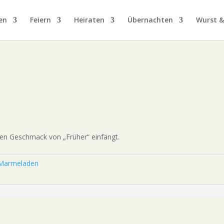
Gutscheine
|
Hofladen
|
Tickets
en
Feiern
Heiraten
Übernachten
Wurst 
den Geschmack von „Früher“ einfängt.
 Marmeladen