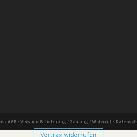
um
/
AGB
/
Versand & Lieferung
/
Zahlung
/
Widerruf
/
Datensch
Vertrag widerrufen