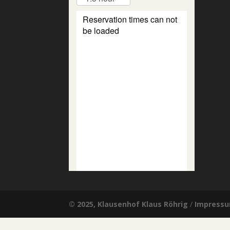
© 2025, Klausenhof Klaus Röhrig
/
Impress