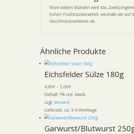
Etwa sieben Stunden wird das Zwetschgenmu
hohen Fruchtzuckeranteil, weshalb wir auf
Geschmackserlebnis ab.
Ähnliche Produkte
Eichsfelder Sülze 180g
Preisspanne:
4,00
€
–
5,00
€
4,00€
Enthält 7% red. MwSt.
bis
zzgl.
Versand
5,00€
Lieferzeit: ca. 3-4 Werktage
Garwurst/Blutwurst 250